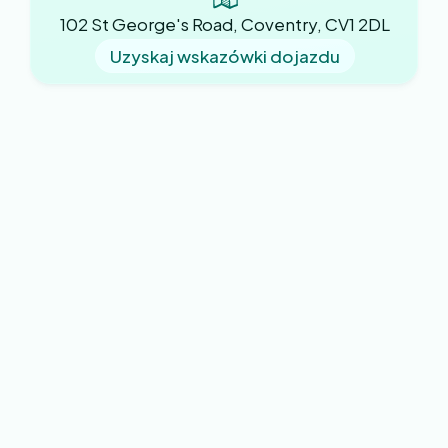
102 St George's Road, Coventry, CV1 2DL
Uzyskaj wskazówki dojazdu
Nasza praktyka
O nas
Nowi pacjenci
Wiadomości praktyczne
Formularze dla pacjentów
Kariera
Zasady
Skontaktuj się z nami
Nasze usługi