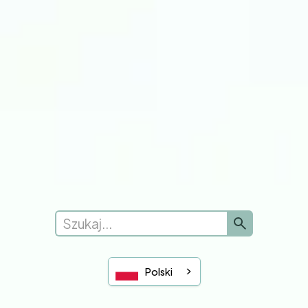
Uzyskaj pomoc
Prześlij nowe żądanie
Skargi
Zostaw opinię
Zobacz opinie
Uniwersytet Coventry
Uniwersytet Warwick
Znajdź swój numer NHS
Polski