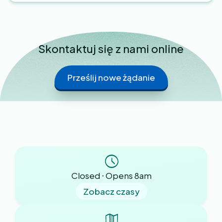
Skontaktuj się z nami online
aplikacji NHS App
formularz
Prześlij nowe żądanie
GMS1
Closed ⋅ Opens 8am
Zobacz czasy