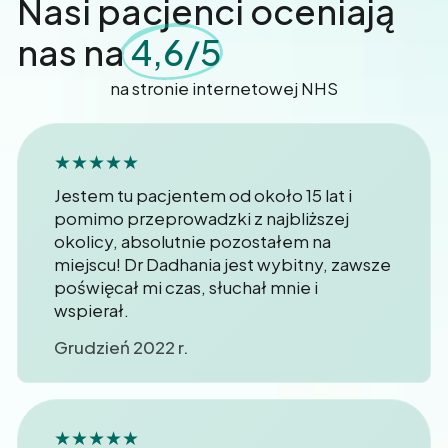
Nasi pacjenci oceniają
nas na
4,6/5
na stronie internetowej NHS
★★★★★
Jestem tu pacjentem od około 15 lat i
pomimo przeprowadzki z najbliższej
okolicy, absolutnie pozostałem na
miejscu! Dr Dadhania jest wybitny, zawsze
poświęcał mi czas, słuchał mnie i
wspierał.
Grudzień 2022 r.
★★★★★